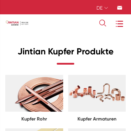
DE




Jintian Kupfer Produkte
Kupfer Rohr
Kupfer Armaturen