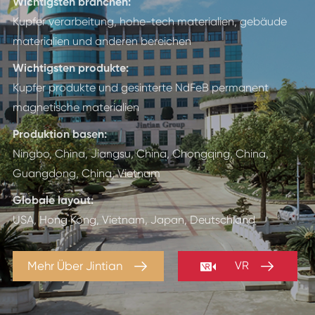
Wichtigsten branchen:
Kupfer verarbeitung, hohe-tech materialien, gebäude
materialien und anderen bereichen
Wichtigsten produkte:
Kupfer produkte und gesinterte NdFeB permanent
magnetische materialien
Produktion basen:
Ningbo, China, Jiangsu, China, Chongqing, China,
Guangdong, China, Vietnam
Globale layout:
USA, Hong Kong, Vietnam, Japan, Deutschland



Mehr Über Jintian
VR