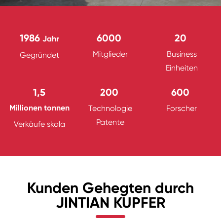
1986
6000
20
Jahr
Mitglieder
Business
Gegründet
Einheiten
1,5
200
600
Millionen tonnen
Technologie
Forscher
Patente
Verkäufe skala
Kunden Gehegten durch
JINTIAN KUPFER