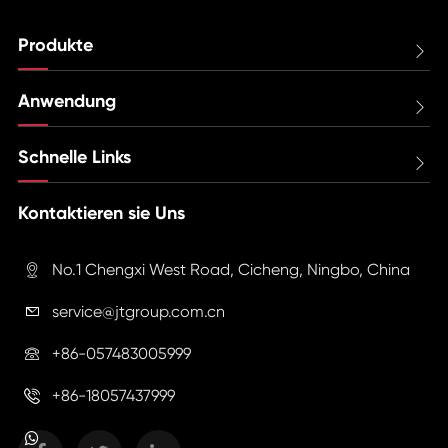
Produkte

Anwendung

Schnelle Links

Kontaktieren sie Uns
No.1 Chengxi West Road, Cicheng, Ningbo, China

service@jtgroup.com.cn

+86-057483005999

+86-18057437999
