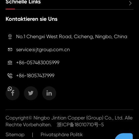
Schnelle Links

Kontaktieren sie Uns
No.1 Chengxi West Road, Cicheng, Ningbo, China

service@jtgroup.com.cn

+86-057483005999

+86-18057437999

Copyright©
Ningbo Jintian Copper (Group) Co., Ltd.
Alle
Rechte Vorbehalten.
浙ICP备18010710号-5
Sitemap
|
Privatsphäre Politik