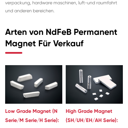
verpackung, hardware maschinen, luft-und raumfahrt
und anderen bereichen.
Arten von NdFeB Permanent
Magnet Für Verkauf
Low Grade Magnet (N
High Grade Magnet
Serie/M Serie/H Serie):
(SH/UH/EH/AH Serie):