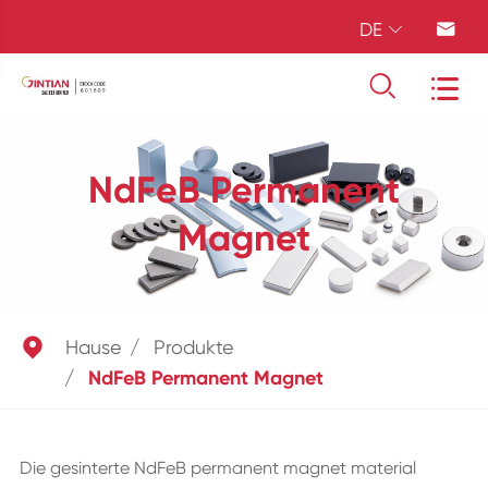
DE




NdFeB Permanent
Magnet

Hause
Produkte
NdFeB Permanent Magnet
Die gesinterte NdFeB permanent magnet material