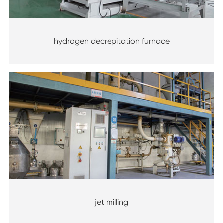
hydrogen decrepitation furnace
jet milling