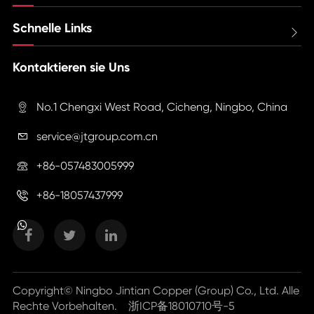
Schnelle Links

Kontaktieren sie Uns
No.1 Chengxi West Road, Cicheng, Ningbo, China

service@jtgroup.com.cn

+86-057483005999

+86-18057437999

Copyright©
Ningbo Jintian Copper (Group) Co., Ltd.
Alle
Rechte Vorbehalten.
浙ICP备18010710号-5