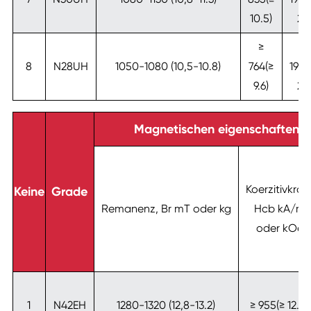
10.5)
25
≥
≥
8
N28UH
1050-1080 (10,5-10.8)
764(≥
1990
9.6)
25
Magnetischen eigenschaften v
Koerzitivkraft
Keine
Grade
Remanenz, Br mT oder kg
Hcb kA/m
oder kOe
1
N42EH
1280-1320 (12,8-13.2)
≥ 955(≥ 12.0)