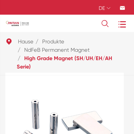
DE





Hause
Produkte
NdFeB Permanent Magnet
High Grade Magnet (SH/UH/EH/AH
Serie)