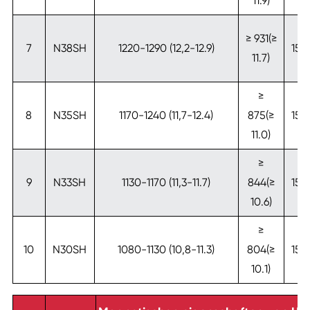
11.9)
20
≥
≥ 931(≥
7
N38SH
1220-1290 (12,2-12.9)
159
11.7)
20
≥
≥
8
N35SH
1170-1240 (11,7-12.4)
875(≥
159
11.0)
20
≥
≥
9
N33SH
1130-1170 (11,3-11.7)
844(≥
159
10.6)
20
≥
≥
10
N30SH
1080-1130 (10,8-11.3)
804(≥
159
10.1)
20