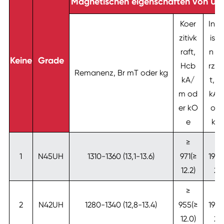
Magnetischen eigenschaften von UH
Koer
Intri
zitivk
isc
raft,
n K
Keine
Grade
Hcb
rzivi
Remanenz, Br mT oder kg
kA/
t, H
m od
kA
er kO
ode
e
kO
≥
≥
1
N45UH
1310-1360 (13,1-13.6)
971(≥
1990
12.2)
25
≥
≥
2
N42UH
1280-1340 (12,8-13.4)
955(≥
1990
12.0)
25