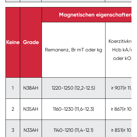
Magnetischen eigenschaften v
Koerzitivkraft
Keine
Grade
Remanenz, Br mT oder kg
Hcb kA/m
oder kOe
1
N38AH
1220-1250 (12,2-12.5)
≥ 907(≥ 11.4)
2
N35AH
1160-1230 (11,6-12.3)
≥ 867(≥ 10.9)
3
N33AH
1140-1210 (11,4-12.1)
≥ 851(≥ 10.7)