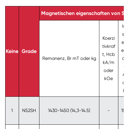
Magnetischen eigenschaften von SH
Intr
sis
Koerzi
en 
tivkraf
erzi
Keine
Grade
t, Hcb
Remanenz, Br mT oder kg
ät,
kA/m
cj
oder
A/
kOe
od
kO
≥
1
N52SH
1430-1450 (14,3-14.5)
-
159
20