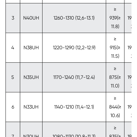
≥
≥
3
N40UH
1260-1310 (12,6-13.1)
939(≥
1990
11.8)
25
≥
≥
4
N38UH
1220-1290 (12,2-12.9)
915(≥
1990
11.5)
25
≥
≥
5
N35UH
1170-1240 (11,7-12.4)
875(≥
1990
11.0)
25
≥
≥
6
N33UH
1140-1210 (11,4-12.1)
844(≥
1990
10.6)
25
≥
≥
7
N30UH
1080-1130 (10,8-11.3)
835(≥
1990