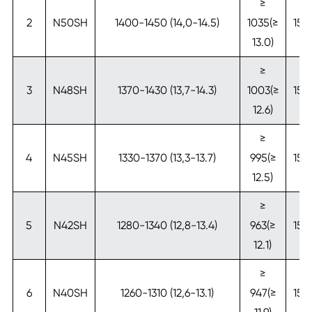
≥
≥
2
N50SH
1400-1450 (14,0-14.5)
1035(≥
159
13.0)
20
≥
≥
3
N48SH
1370-1430 (13,7-14.3)
1003(≥
159
12.6)
20
≥
≥
4
N45SH
1330-1370 (13,3-13.7)
995(≥
159
12.5)
20
≥
≥
5
N42SH
1280-1340 (12,8-13.4)
963(≥
159
12.1)
20
≥
≥
6
N40SH
1260-1310 (12,6-13.1)
947(≥
159