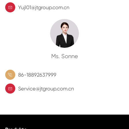
Yujl01@jtgroup.com.cn

Ms. Sonne
86-18892637999

Service@jtgroup.com.cn
