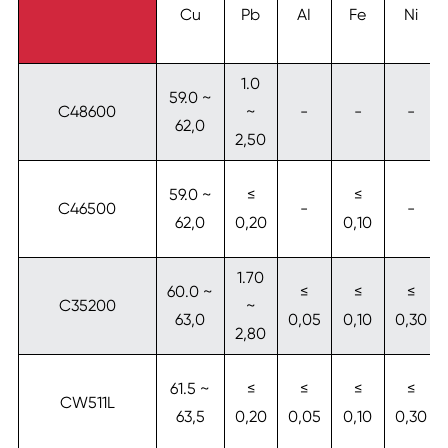
Cu
Pb
AI
Fe
Ni
1.0
59.0 ~
C48600
~
-
-
-
62,0
2,50
59.0 ~
≤
≤
C46500
-
-
62,0
0,20
0,10
1.70
60.0 ~
≤
≤
≤
C35200
~
63,0
0,05
0,10
0,30
2,80
61.5 ~
≤
≤
≤
≤
CW511L
63,5
0,20
0,05
0,10
0,30