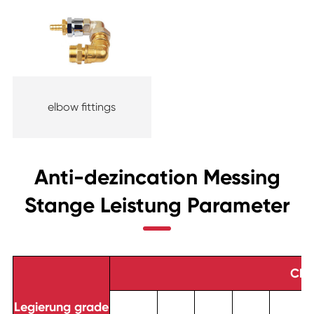
elbow fittings
Anti-dezincation Messing
Stange Leistung Parameter
Che
Legierung grade