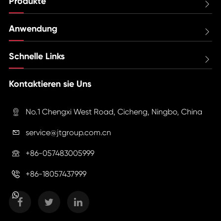
Produkte

Anwendung

Schnelle Links

Kontaktieren sie Uns
No.1 Chengxi West Road, Cicheng, Ningbo, China

service@jtgroup.com.cn

+86-057483005999

+86-18057437999
