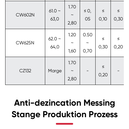
1.70
61.0 ~
≤ 0,
≤
≤
CW602N
~
63,0
05
0,10
0,30
2,80
1.20
0.50
62.0 ~
≤
≤
CW625N
~
~
64,0
0,30
0,20
1,60
0,70
1.70
≤
CZ132
Marge
~
-
-
0,20
2,80
Anti-dezincation Messing
Stange Produktion Prozess