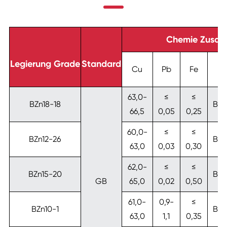
Chemie Zusam
Legierung Grade
Standard
Cu
Pb
Fe
Z
63,0-
≤
≤
BZn18-18
Blei
66,5
0,05
0,25
60,0-
≤
≤
BZn12-26
Blei
63,0
0,03
0,30
62,0-
≤
≤
BZn15-20
Blei
GB
65,0
0,02
0,50
61,0-
0,9-
≤
BZn10-1
Blei
63,0
1,1
0,35