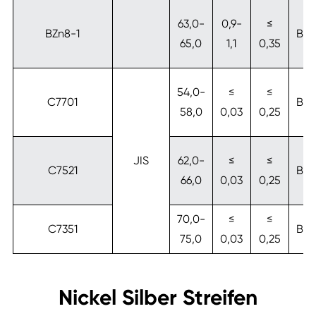
63,0-
0,9-
≤
BZn8-1
Blei
65,0
1,1
0,35
54,0-
≤
≤
C7701
Blei
58,0
0,03
0,25
JIS
62,0-
≤
≤
C7521
Blei
66,0
0,03
0,25
70,0-
≤
≤
C7351
Blei
75,0
0,03
0,25
Nickel Silber Streifen