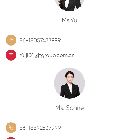
Ms.Yu
86-18057437999

Yujl01@jtgroup.com.cn

Ms. Sonne
86-18892637999
