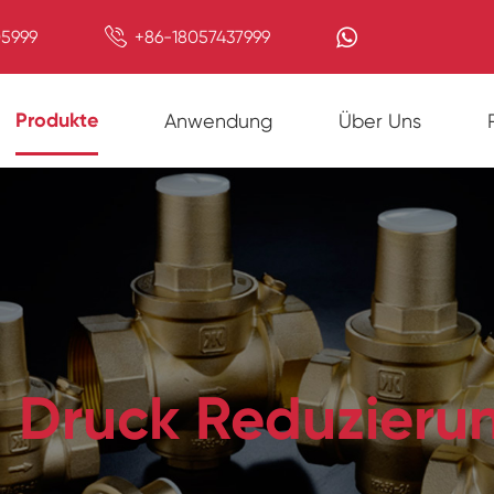

5999
+86-18057437999
Produkte
Anwendung
Über Uns
 Druck Reduzierun