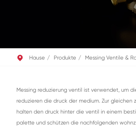

Hause
Produkte
Messing Ventile & Ro
Messing reduzierung ventil ist verwendet, um die
reduzieren die druck der medium. Zur gleichen zei
halten den druck hinter die ventil in einem best
palette und schützen die nachfolgenden wohnz