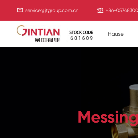


service@jtgroup.com.cn
+86-05748300
Hause
Messing