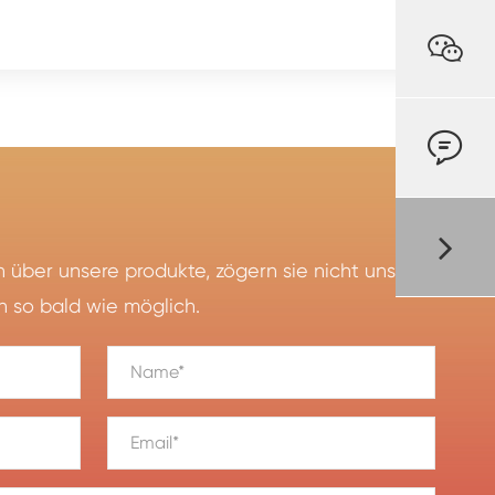


 über unsere produkte, zögern sie nicht uns zu
n so bald wie möglich.