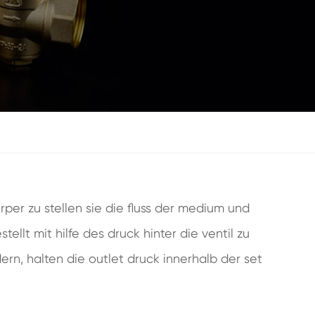
rper zu stellen sie die fluss der medium und
ellt mit hilfe des druck hinter die ventil zu
ern, halten die outlet druck innerhalb der set