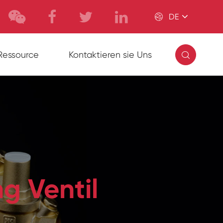

DE

Ressource
Kontaktieren sie Uns
g Ventil