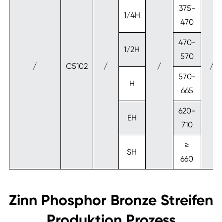
375-
1/4H
470
470-
1/2H
570
/
C5102
/
/
/
570-
H
665
620-
EH
710
≥
SH
660
Zinn Phosphor Bronze Streifen
Produktion Prozess