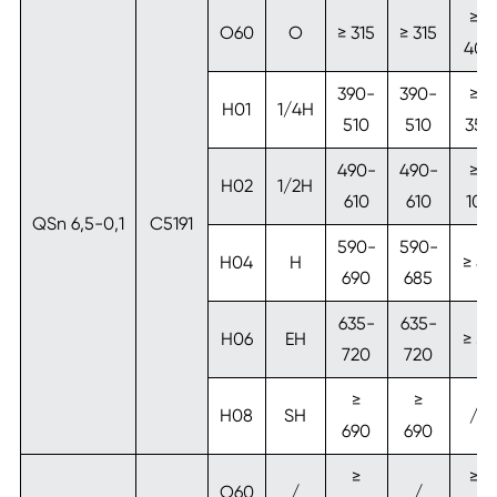
≥
O60
O
≥ 315
≥ 315
40
390-
390-
≥
H01
1/4H
510
510
35
490-
490-
≥
H02
1/2H
610
610
10
QSn 6,5-0,1
C5191
590-
590-
H04
H
≥ 8
690
685
635-
635-
H06
EH
≥ 5
720
720
≥
≥
H08
SH
/
690
690
≥
≥
O60
/
/