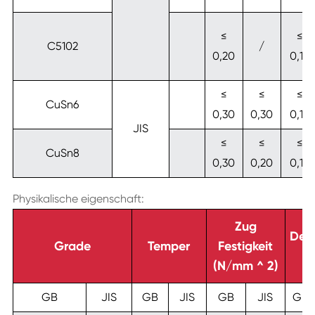
≤
≤
C5102
/
0,20
0,10
≤
≤
≤
CuSn6
0,30
0,30
0,10
JIS
≤
≤
≤
CuSn8
0,30
0,20
0,10
Physikalische eigenschaft:
Zug
Deh
Grade
Temper
Festigkeit
(
(N/mm ^ 2)
GB
JIS
GB
JIS
GB
JIS
GB