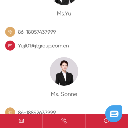
Ms.Yu
86-18057437999

Yujl01@jtgroup.com.cn

Ms. Sonne
86-18892637999




Service@jtgroup.com.cn
