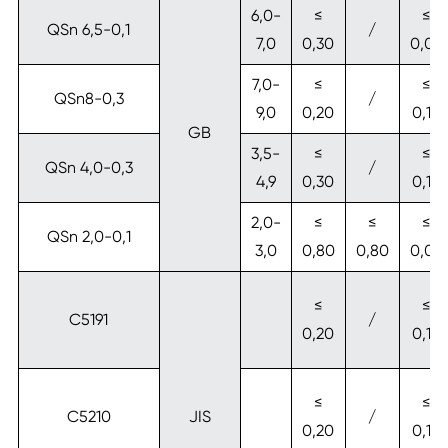
6,0-
≤
≤
QSn 6,5-0,1
/
7,0
0,30
0,05
7,0-
≤
≤
QSn8-0,3
/
9,0
0,20
0,10
GB
3,5-
≤
≤
QSn 4,0-0,3
/
4,9
0,30
0,10
2,0-
≤
≤
≤
QSn 2,0-0,1
3,0
0,80
0,80
0,05
≤
≤
C5191
/
0,20
0,10
≤
≤
C5210
JIS
/
0,20
0,10