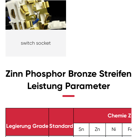
switch socket
Zinn Phosphor Bronze Streifen
Leistung Parameter
Chemie Zu
Legierung Grade
Standard
Sn
Zn
Ni
Fe