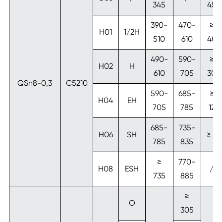
345
45
390-
470-
≥
H01
1/2H
510
610
40
490-
590-
≥
H02
H
610
705
30
QSn8-0,3
C5210
590-
685-
≥
H04
EH
705
785
12
685-
735-
H06
SH
≥ 5
785
835
≥
770-
H08
ESH
/
735
885
≥
O
305