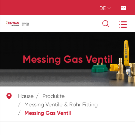
DE




Messing Gas Ventil

Hause
Produkte
Messing Ventile & Rohr Fitting
Messing Gas Ventil