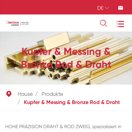
DE




Kupfer & Messing &
Bronze Rod & Draht

Hause
Produkte
Kupfer & Messing & Bronze Rod & Draht
HOHE PRÄZISION DRAHT & ROD ZWEIG, spezialisiert in