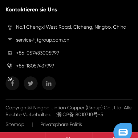
Kontaktieren sie Uns
No.1 Chengxi West Road, Cicheng, Ningbo, China

service@jtgroup.com.cn

+86-057483005999

+86-18057437999

Copyright©
Ningbo Jintian Copper (Group) Co., Ltd.
Alle
Rechte Vorbehalten.
浙ICP备18010710号-5
Sitemap
|
Privatsphäre Politik