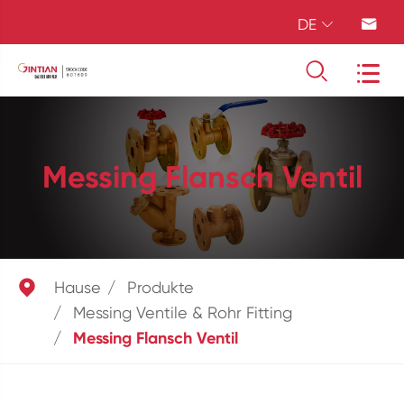
DE




Messing Flansch Ventil

Hause
Produkte
Messing Ventile & Rohr Fitting
Messing Flansch Ventil