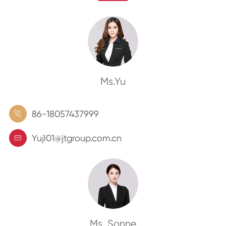
Ms.Yu
86-18057437999

Yujl01@jtgroup.com.cn

Ms. Sonne