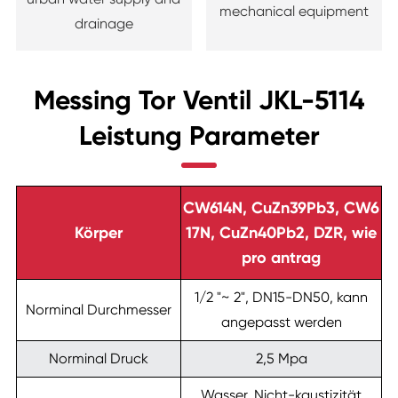
mechanical equipment
drainage
Messing Tor Ventil JKL-5114
Leistung Parameter
CW614N, CuZn39Pb3, CW6
Körper
17N, CuZn40Pb2, DZR, wie
pro antrag
1/2 "~ 2", DN15-DN50, kann
Norminal Durchmesser
angepasst werden
Norminal Druck
2,5 Mpa
Wasser, Nicht-kaustizität