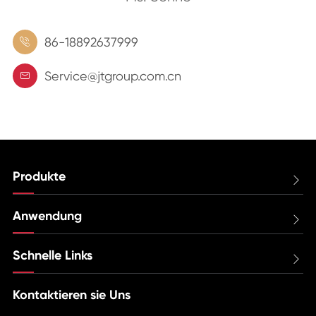
86-18892637999

Service@jtgroup.com.cn

Produkte

Anwendung

Schnelle Links

Kontaktieren sie Uns